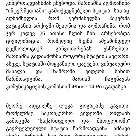
.
კიბერთავდასხმას
ეხებოდა
მარიამმა
აღმოაჩინა
“
”
,
ინტერმედიაში
გამოქვეყნებული
სტატია
სადაც
,
აღნიშნულია
რომ
გერმანელმა
ჰაკერმა
,
ვატიკანის
არქივში
შეაღწია
და
აღმოაჩინა
რომ
25
,
ჯერ
კიდევ
ათასი
წლის
წინ
არსებობდა
,
ცივილიზაცია
რომელიც
ჩვენს
ამჟამინდელ
.
ტექნოლოგიურ
განვითარებას
უსწრებდა
,
მარიამმა
გადაამოწმა
როგორც
სტატიის
ავტორი
,
,
ასევე
სტატიაში
მოყვანილი
ფაქტები
ვიზუალური
მასალა
და
ნაშრომი
ვიდეოს
სახით
.
წარმოადგინა
მარიამ
ჩაგუნავას
iPhone 14 Pro
.
კომუნიკაციების
კომისიამ
გადასცა
,
მეორე
ადგილზე
ლუკა
გოგატაძე
გავიდა
რომელმაც
საკონკურსო
ვიდეოში
ონლაინ
“
”
გამოცემა
საქართველო
და
მსოფლიოში
.
გავრცელებული
სტატია
წარმოადგინა
ამბავი