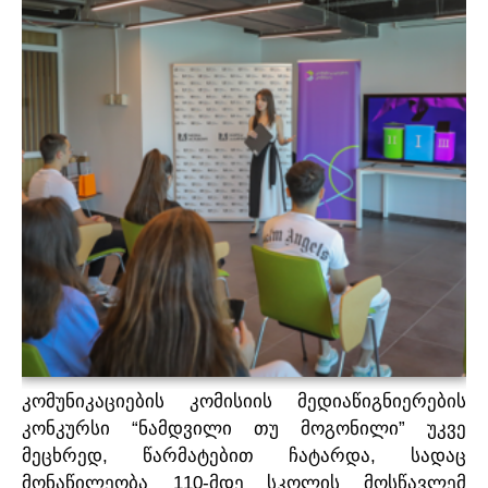
პროექტები
მოზარდები
მასწავლებლები და მშობლები
Geo
Eng
კომუნიკაციების
კომისიის
მედიაწიგნიერების
“
”
კონკურსი
ნამდვილი
თუ
მოგონილი
უკვე
,
,
მეცხრედ
წარმატებით
ჩატარდა
სადაც
110-
მონაწილეობა
მდე
სკოლის
მოსწავლემ