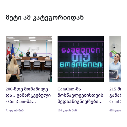
მეტი ამ კატეგორიიდან
200-მდე მონაწილე
ComCom-მა
215 მო
და 3 გამარჯვებული
მოსწავლეებისთვის
გამარჯ
- ComCom-მა
მედიაწიგნიერების
ComCom
„ნამდვილი თუ
კონკურსი
„ნამდვ
71 დღის წინ
134 დღის წინ
458 დღის წ
მოგონილი?!“
„ნამდვილი თუ
მოგონ
მეცამეტედ
მოგონილი?!“
მეთორ
ჩაატარა
გამოაცხადა
ჩაატარ