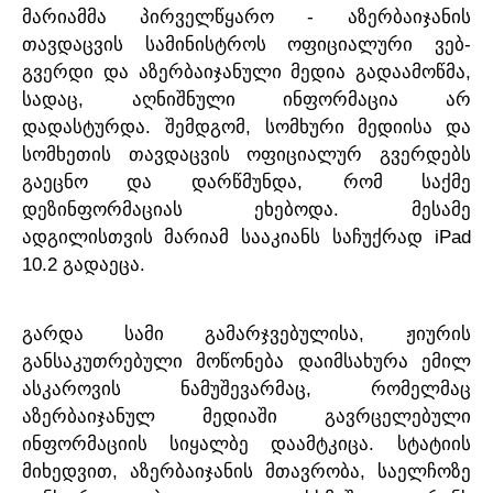
-
მარიამმა
პირველწყარო
აზერბაიჯანის
-
თავდაცვის
სამინისტროს
ოფიციალური
ვებ
,
გვერდი
და
აზერბაიჯანული
მედია
გადაამოწმა
,
სადაც
აღნიშნული
ინფორმაცია
არ
.
,
დადასტურდა
შემდგომ
სომხური
მედიისა
და
სომხეთის
თავდაცვის
ოფიციალურ
გვერდებს
,
გაეცნო
და
დარწმუნდა
რომ
საქმე
.
დეზინფორმაციას
ეხებოდა
მესამე
iPad
ადგილისთვის
მარიამ
სააკიანს
საჩუქრად
10.2
.
გადაეცა
,
გარდა
სამი
გამარჯვებულისა
ჟიურის
განსაკუთრებული
მოწონება
დაიმსახურა
ემილ
,
ასკაროვის
ნამუშევარმაც
რომელმაც
აზერბაიჯანულ
მედიაში
გავრცელებული
.
ინფორმაციის
სიყალბე
დაამტკიცა
სტატიის
,
,
მიხედვით
აზერბაიჯანის
მთავრობა
საელჩოზე