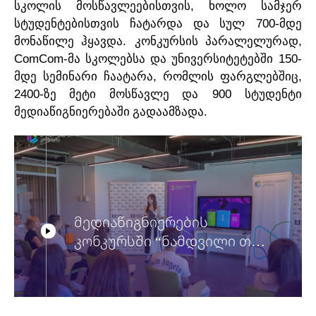
,
სკოლის
მოსწავლეებისთვის
ხოლო
სამჯერ
700-
სტუდენტებისთვის
ჩატარდა
და
სულ
მდე
.
,
მონაწილე
ჰყავდა
კონკურსის
პარალელურად
ComCom-
150-
მა
სკოლებსა
და
უნივერსიტეტებში
,
,
მდე
სემინარი
ჩაატარა
რომლის
ფარგლებშიც
2400-
900
ზე
მეტი
მოსწავლე
და
სტუდენტი
.
მედიაწიგნიერებაში
გადაამზადა
მედიაწიგნიერების
კონკურსში “ნამდვილი თუ
მოგონილი?!” სამი
გამარჯვებული
გამოვლინდა