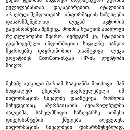
ეხება
ტუნისის
საგარეო
პოლიტიკური
კურსის
,
ცვლილებასთან
დაკავშირებით
იტალიაში
.
არსებულ
შეშფოთებას
ინფორმაციის
სიზუსტეში
,
დასარწმუნებლად
ლუკამ
ავტორის
,
გადამოწმების
შემდეგ
მოიძია
სტატიის
ანალოგი
,
,
რუსულენოვანი
წყარო
შემდგომ
კი
სტატიაში
გადმოცემული
ინფორმაციის
სიყალბე
სანდო
.
წყაროებზე
დაყრდნობით
დაამტკიცა
ლუკა
ComCom-
HP-
გოგატაძემ
ისგან
ის
ლეპტოპი
.
მიიღო
.
მესამე
ადგილი
მარიამ
სააკიანმა
მოიპოვა
მან
სოციალურ
ქსელში
გავრცელებული
იმ
,
ინფორმაციის
სიყალბე
დაამტკიცა
რომლის
,
მიხედვითაც
აზერბაიჯანის
შეიარაღებულმა
,
ძალებმა
სახელმწიფო
საზღვარზე
სომეხი
.
დივერსანტების
ქმედება
აღკვეთეს
,
ინფორმაციის
სიყალბეში
დასარწმუნებლად