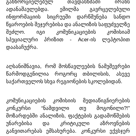
განხორციელებულ
თავდასხმაში
ირანს
.
ადანაშაულებდა
ემილმა
გავრცელებული
ინფორმაციის
სიცრუეში
დარწმუნება
სანდო
წყაროების
შეჯერებისა
და
ანალიზის
საფუძველზე
.
შეძლო
იგი
კომუნიკაციების
კომისიამ
- Acer-
სპეციალური
პრიზით
ის
ლეპტოპით
.
დაასაჩუქრა
,
აღსანიშნავია
რომ
მოსწავლეების
ნამუშევრები
,
წარმოდგენილია
როგორც
თბილისის
ასევე
.
საქართველოს
სხვა
რეგიონების
სკოლებიდან
კომუნიკაციების
კომისიის
მედიაწიგნიერების
“
?!”
კონკურსი
ნამდვილი
თუ
მოგონილი
,
მოზარდებში
ანალიზის
ფაქტების
გადამოწმების
უნარებისა
და
კრიტიკული
აზროვნების
.
განვითარებას
ემსახურება
კონკურსი
ექვსჯერ