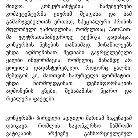
.
მიიღო
კონკურსანტების
ნამუშევრები
კომპეტენტურმა
ჟიურიმ
შეაფასა
და
სამ
,
გამარჯვებულთან
ერთად
სპეციალური
პრიზის
,
ComCom-
მფლობელი
გამოავლინა
რომელთაც
.
მა
ულტრათანამედროვე
ტექნიკა
გადასცა
,
კონკურსის
წესების
თანახმად
მონაწილეებს
უნდა
აღმოეჩინათ
მედიაში
გავრცელებული
,
ყალბი
ინფორმაცია
რომელიც
მანამდე
არ
,
.
ყოფილა
დადასტურებული
როგორც
ყალბი
,
,
შემდგომ
კი
მათთვის
სასურველი
ფორმატით
უნდა
წარმოედგინათ
დეზინფორმაციის
,
აღმოჩენის
გზები
შესაბამისი
წყარო
და
.
რეალური
ფაქტები
კონკურსში
პირველი
ადგილი
მარიამ
ჩაგუნავამ
,
დაიკავა
რომლის
საკონკურსო
ნაშრომი
ვატიკანის
არქივზე
განხორციელებულ