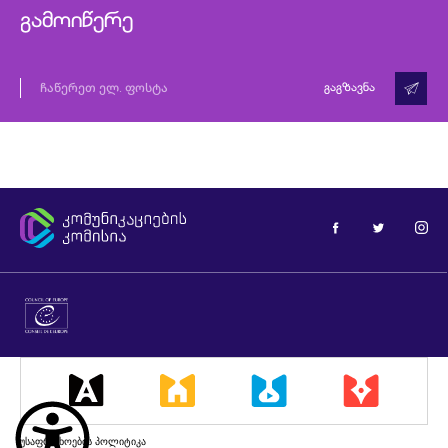
გამოიწერე
გაგზავნა
უსაფრთხოების პოლიტიკა