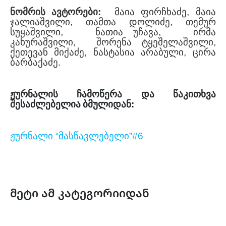
ნომრის
ავტორები
:
მაია
ფირჩხაძე
,
მაია
ჯალიაშვილი
,
თამთა
დოლიძე
,
თემურ
სუყაშვილი
,
ნათია
უჩავა
,
ირმა
კახურაშვილი
,
შორენა
ტყეშელაშვილი
,
ქეთევან
მიქაძე
,
ნასტასია
არაბული
,
ცირა
ბარბაქაძე
.
ჟურნალის
ჩამოწერა
და
წაკითხვა
შესაძლებელია
ბმულიდან
:
ჟურნალი
“
მასწავლებელი
”#6
მეტი ამ კატეგორიიდან