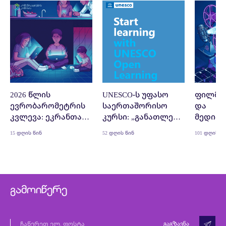
2026 წლის
UNESCO-ს უფასო
ფილმი
ევრობარომეტრის
საერთაშორისო
და
კვლევა: ეკრანთან
კურსი: „განათლება
მედიაწ
გატარებული
ხელოვნური
15 დღის წინ
52 დღის წინ
101 დღის წ
დროის გავლენა
ინტელექტის
ახალგაზრდებზე
ეპოქაში: ციფრული
მოქალაქეობა
საკლასო
ოთახიდან“
გამოიწერე
გაგზავნა