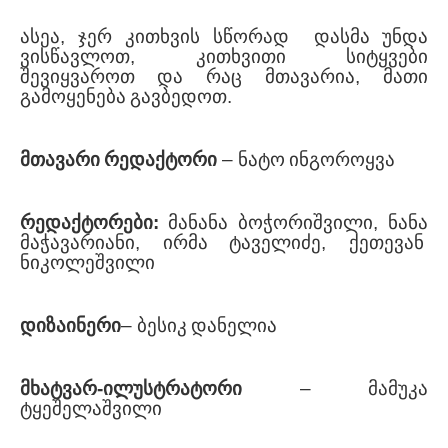
ასეა
,
ჯერ
კითხვის
სწორად
დასმა
უნდა
ვისწავლოთ
,
კითხვითი
სიტყვები
შევიყვაროთ
და
რაც
მთავარია
,
მათი
გამოყენება
გავბედოთ
.
მთავარი
რედაქტორი
–
ნატო
ინგოროყვა
რედაქტორები
:
მანანა
ბოჭორიშვილი
,
ნანა
მაჭავარიანი
,
ირმა
ტაველიძე
,
ქეთევან
ნიკოლეშვილი
დიზაინერი
–
ბესიკ
დანელია
მხატვარ
-
ილუსტრატორი
–
მამუკა
ტყეშელაშვილი