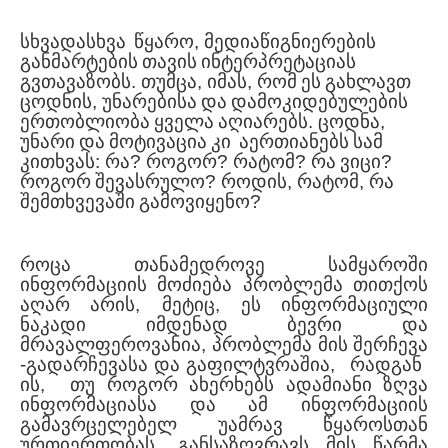
სხვადასხვა
წყარო
,
მედიაწიგნიერების
განმარტების
თავის
ინტერპრეტაციას
გვთავაზობს
.
თუმცა
,
იმას
,
რომ
ეს
გახლავთ
ცოდნის
,
უნარებისა
და
დამოკიდებულების
ერთობლიობა
ყველა
აღიარებს
.
ცოდნა
,
უნარი
და
მოტივაცია
კი
აერთიანებს
სამ
კითხვას
:
რა
?
როგორ
?
რატომ
?
რა
ვიცი
?
როგორ
შევასრულო
?
როდის
,
რატომ
,
რა
შემთხვევაში
გამოვიყენო
?
როცა
თანამედროვე
სამყაროში
ინფორმაციის
მოძიება
პრობლემა
თითქოს
აღარ
არის
,
მეტიც
,
ეს
ინფორმაციული
ნაკადი
იმდენად
ბევრი
და
მრავალფეროვანია
,
პრობლემა
მის
შერჩევა
-
გადარჩევასა
და
გაფილტვრაშია
,
რადგან
ის
,
თუ
როგორ
ახერ
ხებს
ადამიანი
ზღვა
ინფორ
მა
ციასა
და
ამ
ინფორმაციის
გამავრცელებელ
უამრავ
წყაროსთან
ურთიერ
თო
ბას
,
განსაზღვრავს
მის
წარ
მა