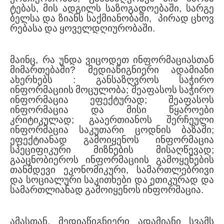
ტებას
,
მის
ად
გილს
საზოგადოებაში
,
სარ
გე
ბელ
სა
და
ზიანს
საქმიანობაში
,
პირად
ცხოვ
რე
ბასა
და
ყოველდღიურობაში
.
მაინც
,
რა
უნდა
ვიცოდეთ
ინფორმაციასთან
მიმართებაში
?
მედიაწიგნიერი
ადამიანი
ახერხებს
:
განსაზღვროს
საჭირო
ინფორმაციის
მოცულობა
;
შეაფასოს
საჭირო
ინფორმაცია
ეფექტურად
;
შეაფასოს
ინფორმაცია
და
მისი
წყაროები
კრიტიკულად
;
გააერთიანოს
შერჩეული
ინფორმაცია
საკუთარი
ცოდნის
ბაზაში
;
ეფექტიანად
გამოიყენოს
ინფორმაცია
სპეციფიკური
მიზნების
მისაღწევად
;
გააცნობიეროს
ინფორმაციის
გამოყენების
თანმდევი
ეკონომიკური
,
სამართლებრივი
და
სოციალური
საკითხები
და
ეთიკურად
და
სამართლიანად
გამოიყენოს
ინფორმაცია
.
ამასთან
,
მედიაწიგნიერი
ადამიანი
სვამს