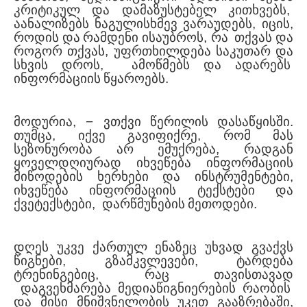
კრიტიკულ
და
დამაზუსტებელ
კითხვებს
,
აანალიზებს
ნაგულისხმევ
ვარაუდებს
,
იცის
,
როდის
და
რამდენი
ისაუბროს
,
რა
თქვას
და
როგორ
თქვას
,
უფრთხილდება
საკუთარ
და
სხვის
დროს
,
ამოწმებს
და
ადარებს
ინფორმაციის
წყაროებს
.
მოდურია
, −
ვთქვი
წერილის
დასაწყისში
.
თუმცა
,
იქვე
გავიფიქრე
,
რომ
მას
სეზონურობა
არ
ემუქრება
,
რადგან
ყოველდღიურად
იხვეწება
ინფორმაციის
მიწოდების
ხერხები
და
ინსტრუმენტები
,
იხვეწება
ინფორმაციის
ტექსტები
და
ქვეტექსტები
,
დარწმუნების
მეთოდები
.
დღეს
უკვე
ქართულ
ენაზეც
უხვად
გვაქვს
წიგნები
,
გზამკვლევები
,
ტარდება
ტრენინგებიც
,
რაც
თავისთავად
დაგვეხმარება
მედიაწიგნიერების
რაობის
და
მისი
მნიშვნელობის
უკეთ
გააზრებაში
,