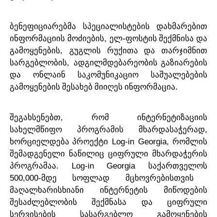
ბენეფიციარებმა
სპეციალისტების
დახმარებით
,
-
ინფორმაციის
მოძიების
ელ
ფოსტის
შექმნისა
და
,
გამოყენების
გუგლის
რუქითა
და
თარჯიმნით
,
სარგებლობის
ადგილმდებარეობის
გაზიარების
და
ონლაინ
საკომუნიკაციო
საშუალებების
.
გამოყენების
შესახებ
მიიღეს
ინფორმაცია
,
შეგახსენებთ
რომ
ინტერნეტიზაციის
,
სახელმწიფო
პროგრამის
მხარდასაჭერად
Log-in Georgia,
ხორციელდება
პროექტი
რომლის
შემადგენელი
ნაწილიც
ციფრული
მხარდაჭერის
. Log-in Georgia
პროგრამაა
საქართველოს
500,000-
მდე
სოფლად
მცხოვრებისთვის
მაღალხარისხიანი
ინტერნეტის
მიწოდების
შესაძლებლობის
შექმნასა
და
ციფრული
სერვისების
სასარგებლო
გამოყენების