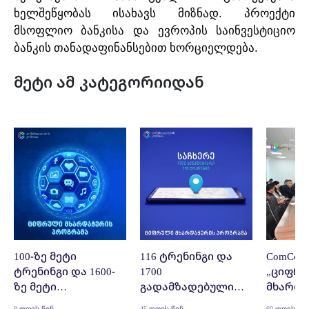
.
ხელშეწყობას
ისახავს
მიზნად
პროექტი
მსოფლიო
ბანკისა
და
ევროპის
საინვესტიციო
.
ბანკის
თანადაფინანსებით
ხორციელდება
მეტი ამ კატეგორიიდან
100-ზე მეტი
116 ტრენინგი და
ComCom
ტრენინგი და 1600-
1700
„ციფრ
ზე მეტი
გადამზადებული
მხარდა
გადამზადებული
ბენეფიციარი -
პროგრა
9 დღის წინ
45 დღის წინ
60 დღის წი