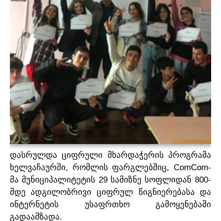
პროექტები
მოზარდები
მასწავლებლები და მშობლები
Geo
Eng
დასრულდა
ციფრული
მხარდაჭერის
პროგრამა
,
, ComCom-
ხელვაჩაურში
რომლის
ფარგლებშიც
29
800-
მა
მუნიციპალიტეტის
სამიზნე
სოფლიდან
მდე
ადგილობრივი
ციფრულ
წიგნიერებასა
და
ინტერნეტის
უსაფრთხო
გამოყენებაში
.
გადაამზადა