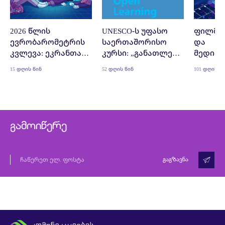
2026 წლის
UNESCO-ს უფასო
ფილმი
ევრობარომეტრის
საერთაშორისო
და
კვლევა: ეკრანთან
კურსი: „განათლება
მედიაწ
გატარებული
ხელოვნური
15 დღის წინ
52 დღის წინ
101 დღის წ
დროის გავლენა
ინტელექტის
ახალგაზრდებზე
ეპოქაში: ციფრული
მოქალაქეობა
საკლასო
ოთახიდან“
გამოიწერე
გაგზავნა