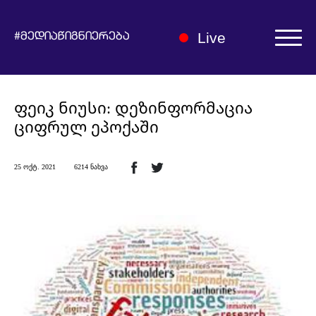
Live
#მედიაწიგნიერება
ავტორიზაცია | რეგისტრაცია
ფეიკ ნიუსი: დეზინფორმაცია
ციფრულ ეპოქაში
25 ოქტ. 2021
6214 ნახვა
ჩვენ შესახებ
მედიაწიგნიერების ჰაბი
სიახლეები