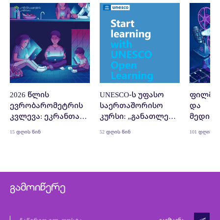
2026 წლის
UNESCO-ს უფასო
ფილმი
ევრობარომეტრის
საერთაშორისო
და
კვლევა: ეკრანთან
კურსი: „განათლება
მედიაწ
გატარებული
ხელოვნური
15 დღის წინ
52 დღის წინ
101 დღის წ
დროის გავლენა
ინტელექტის
ახალგაზრდებზე
ეპოქაში: ციფრული
მოქალაქეობა
საკლასო
ოთახიდან“
გამოიწერე