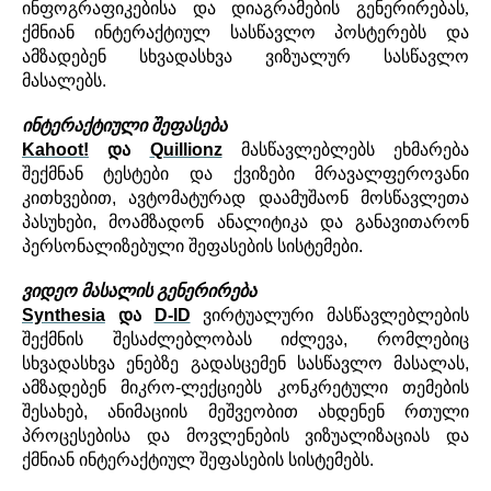
ინფოგრაფიკებისა
და
დიაგრამების გენერირება
ს,
ქმნიან
ინტერაქტიულ სასწავლო
პოსტერებს
და
ამზადებენ
სხვადასხვა
ვიზუალურ
სასწავლო
მასალებს
.
ინტერაქტიული
შეფასება
Kahoot!
და
Quillionz
მასწავლებლებს
ეხმარება
შექმნან
ტესტები
და
ქვიზები
მრავალფეროვანი
კითხვებით
,
ავტომატურად
დაამუშაონ
მოსწავლეთა
პასუხები
,
მოამზადონ
ანალიტიკა
და
განავითარონ
პერსონალიზებული
შეფასების
სისტემები
.
ვიდეო
მასალის
გენერირება
Synthesia
და
D-ID
ვირტუალური
მასწავლებლების
შექმნის შესაძლებლობას
იძლევა
,
რომლებიც
სხვადასხვა
ენებზე
გადასცემენ
სასწავლო
მასალას
,
ამზადებენ
მიკრო
-
ლექციებს
კონკრეტული
თემების
შესახებ
,
ანიმაციის
მეშვეობით
ახდენენ
რთული
პროცესებისა და მოვლენების
ვიზუალიზაციას და
ქმნიან
ინტერაქტიულ
შეფასების
სისტემებს
.