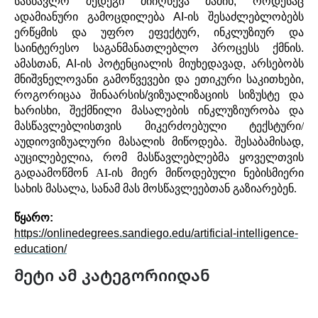
სასწავლო
შედეგი
მიიღწევა მაშინ
,
როდესაც
ადამიანური
გამოცდილება
AI-
ის
შესაძლებლობებს
ერწყმის
და
უფრო
ეფექტურ
,
ინკლუზიურ
და
საინტერესო
საგანმანათლებლო
პროცესს ქმნის
.
ამასთან
, AI-
ის
პოტენციალის
მიუხედავად
,
არსებობს
მნიშვნელოვანი
გამოწვევები
და
ეთიკური
საკითხები
,
როგორიცაა
შინაარსის
/
ვიზუალიზაციის
სიზუსტე
და
ხარისხი
,
შექმნილი
მასალების
ინკლუზიურობა
და
მასწავლებლისთვის
მიკერძოებული
ტექსტური/
აუდიოვიზუალური
მასალის
მიწოდება
.
შესაბამისად,
აუცილებელია, რომ მასწავლებლებმა ყოველთვის
გადაამოწმონ AI-ის მიერ მიწოდებული ნებისმიერი
სახის მასალა, სანამ მას მოსწავლეებთან გაზიარებენ.
წყარო
:
https://onlinedegrees.sandiego.edu/artificial-intelligence-
education/
მეტი ამ კატეგორიიდან