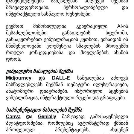
დაწესებულებებს
საშუალებას
აძლევენ
შექმნან
მრავალფეროვანი
,
პერსონალიზებული
და
ინტერაქტიული
სასწავლო
რესურსები
.
ქვემოთ
მიმოხილულია
გენერაციული
AI-
ის
შესაძლებლობები
განათლების
სფეროში
,
განსაკუთრებით
ვიზუალიზაციის
კუთხით
,
ვინაიდან
ის
მნიშვნელოვანი
ელემენტია
სწავლების
პროცესში
რთული
კონცეფციებისა
და
მოვლენების
ახსნის
დროს.
ვიზუალური
მასალების
შექმნა
Midjourney
და
DALL-E
საშუალებას
აძლევს
მასწავლებლებს
შექმნან
თემატური
ილუსტრაციები
,
ანატომიური
დიაგრამები
,
ისტორიული
სცენების
ვიზუალიზაცია
,
ინტერაქტიული
რუკები
და
გრაფიკები
.
საპრეზენტაციო
მასალების
შექმნა
Canva
და
Genially
მარტივად
გამოსაყენებელი
პლატფორმებია
,
რომლებიც
ავტომატურად
ქმნიან
პროფესიულ პრეზენტაციებს
,
ახდენენ