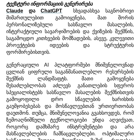
ტექსტური
ინფორმაციის
გენერირება
Claude
და
ChatGPT
სხვადასხვა
საგნობრივი
მიმართულებით გამოიყენება
,
მათ
შორის
პერსონალიზებული
სასწავლო
მასალების
,
ინტერაქტიული
სავარჯიშოების
და
ქვიზების
შექმნის
,
საგამოცდო
კითხვების
მომზადების
,
ასევე,
კვლევითი
პროექტების
იდეების
და
სტრუქტურის
ფორმირებისთვის
.
გენერაციული
AI
პლატფორმები
მნიშვნელოვნად
ცვლიან
ციფრული
საგანმანათლებლო
რესურსების
შექმნის
ლანდშაფტს
.
მათი
გამოყენება
შესაძლებლობას აძლევს
განათლების სფეროს
სპეციალისტებს
სასწავლო
მასალების
შექმნისთვის
გამოყოფილი
დრო
სწავლების
ხარისხის
გაუმჯობესებას
და
მოსწავლეებთან
ურთიერთობას
დაუთმონ
.
თუმცა, მნიშვნელოვანია გვახსოვდეს, რომ
ზემოაღნიშნული ტექნოლოგიები უნდა აღვიქვათ,
როგორც დამხმარე ინსტრუმენტები და არა
მასწავლებლების ჩამნაცვლებლები. ოპტიმალური