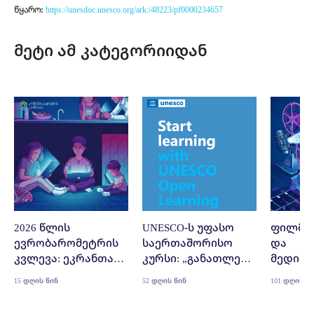
წყარო:
https://unesdoc.unesco.org/ark:/48223/pf0000234657
მეტი ამ კატეგორიიდან
2026 წლის
UNESCO-ს უფასო
ფილმი
ევრობარომეტრის
საერთაშორისო
და
კვლევა: ეკრანთან
კურსი: „განათლება
მედიაწ
გატარებული
ხელოვნური
15 დღის წინ
52 დღის წინ
101 დღის წ
დროის გავლენა
ინტელექტის
ახალგაზრდებზე
ეპოქაში: ციფრული