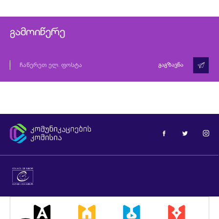
მოქალაქეობა
საკლასო
ოთახიდან“
გამოიწერე
გაგზავნა