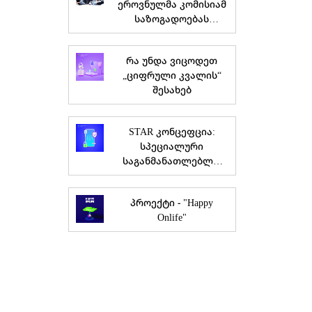
ეროვნულმა კომისიამ
საზოგადოებას
მედიაწიგნიერების
სამოქმედო გეგმა და
რა უნდა ვიცოდეთ
სტრატეგია
„ციფრული კვალის“
წარუდგინა
შესახებ
STAR კონცეფცია:
სპეციალური
საგანმანათლებლო
საჭიროების მქონე
მოსწავლეების
პროექტი - "Happy
ონლაინ
Onlife"
უსაფრთხოება