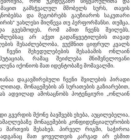
,
ნებრივია
რომ
უკიდეგანო
სიყვარულითა
და
,
ამაყით
გამსჭვალულ
მშობელს
სურს
თავის
ცნობებსა
და
მეგობრებს
გაუზიაროს
საკუთარი
“
.
,
მირის
უახლესი
მიღწევა
თუ
პერფორმანსი
თუმცა
,
,
და
გვესმოდეს
რომ
ამით
ჩვენს
შვილებს
მლებსაც
არ
აქვთ
გადაწყვეტილების
თავად
,
ღების
შესაძლებლობა
ვუქმნით
ციფრულ
კვალს
ჩვენი
შეხედულებების
შესაბამის
ონლაინ
,
პუტაციას
რამაც
შეიძლება
მნიშვნელოვანი
.
ვლენა
იქონიოს
მათ
იდენტობაზე
მომავალში
თანაა
დაკავშირებული
ჩვენი
შვილების
პირადი
,
,
ალითად
მონაცემების
ან
სურათების
გაზიარებით
„
ას
ადვილად
ამოსაცნობს
პოტენციური
ონლაინ
,
,
ადი
გვერდის
მქონე
ბავშვებს
ეხება
აუცილებელია
ამაღლებაზე
მონაცემების
კონფიდენციალურობის
.
,
ს
მართვის
შესახებ
პირველ
რიგში
საჭიროა
ადგანაც
მათ
ყოველთვის
კარგად
არ
ესმით