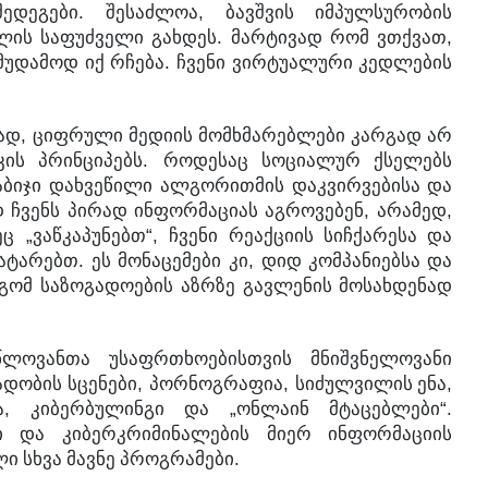
.
,
შედეგები
შესაძლოა
ბავშვის
იმპულსურობის
.
,
ულის
საფუძველი
გახდეს
მარტივად
რომ
ვთქვათ
.
მუდამოდ
იქ
რჩება
ჩვენი
ვირტუალური
კედლების
,
ად
ციფრული
მედიის
მომხმარებლები
კარგად
არ
.
კის
პრინციპებს
როდესაც
სოციალურ
ქსელებს
აბიჯი
დახვეწილი
ალგორითმის
დაკვირვებისა
და
,
,
დ
ჩვენს
პირად
ინფორმაციას
აგროვებენ
არამედ
„
“,
ეც
ვაწკაპუნებთ
ჩვენი
რეაქციის
სიჩქარესა
და
.
,
ატარებთ
ეს
მონაცემები
კი
დიდ
კომპანიებსა
და
გომ
საზოგადოების
აზრზე
გავლენის
მოსახდენად
წლოვანთა
უსაფრთხოებისთვის
მნიშვნელოვანი
,
,
,
ადობის
სცენები
პორნოგრაფია
სიძულვილის
ენა
,
„
“.
ა
კიბერბულინგი
და
ონლაინ
მტაცებლები
ი
და
კიბერკრიმინალების
მიერ
ინფორმაციის
.
ლი
სხვა
მავნე
პროგრამები