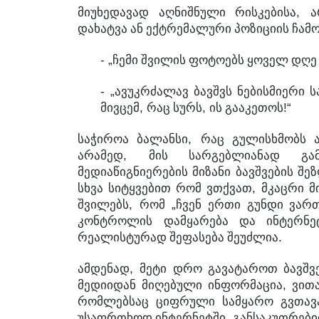
,
მიუხედავად
აღნიშნული
რისკებისა
ა
დახატვა
ან
ექტრემალური
პოზიციის
ჩამ
- „
ჩემი
შვილის
ფოტოებს
ყოველ
დღე
- „
ავუკრძალავ
ბავშვს
ნებისმიერი
ს
,
,
!“
მივცემ
რაც
სურს
ის
გააკეთოს
,
საჭიროა
ბალანსი
რაც
გულისხმობს
,
არამედ
მის
სარგებლიანად
გა
მედიაწიგნიერების
მიზანი
ბავშვების
შე
,
სხვა
სიტყვებით
რომ
ვთქვათ
მკაცრი
მ
,
„
შვილებს
რომ
ჩვენ
ერთი
გუნდი
ვარ
კონტროლის
დამყარება
და
ინტერნე
.
რეალისტურად
შეფასება
შეუძლია
,
ამდენად
მეტი
დრო
გავატაროთ
ბავშვ
,
მედიიდან
მიღებული
ინფორმაცია
ვით
რომლებსაც
ციფრული
სამყარო
გვთავ
,
უსაფრთხოდ
ინტერნეტში
განსაკუთრებ