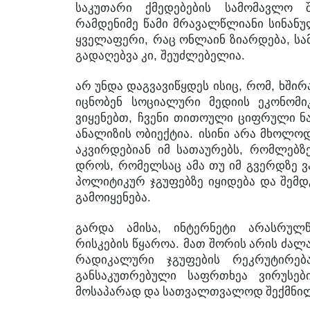
საკუთარი
ქმედებების
სამომავლო
რამდენიმე
წამი
მრავალწლიანი
სინან
,
,
ყველაფერი
რაც
ონლაინ
ზიარდება
სა
,
.
გადაღებვა
კი
შეუძლებელია
,
,
არ
უნდა
დაგვავიწყდეს
ისიც
რომ
ხშირ
იცნობენ
სოციალური
მედიის
ეკონომი
,
ვიყენებთ
ჩვენი
თითოული
ციფრული
ნ
.
ანალიზის
ობიექტია
ისინი
არა
მხოლო
,
აკვირდებიან
იმ
სათაურებს
რომლებზ
,
დროს
რომელსაც
ამა
თუ
იმ
გვერდზე
ვ
პოლიტიკურ
ჯგუფებზე
იყიდება
და
შემდ
.
გამოიყენება
,
გარდა
ამისა
ინტერნეტი
არასრულ
.
რისკების
წყაროა
მათ
შორის
არის
ძალ
რადიკალური
ჯგუფების
რეკრუტირებ
განსაკუთრებული
საფრთხეა
ვირუსებ
მოსაპარად
და
სათვალთვალოდ
შექმნი