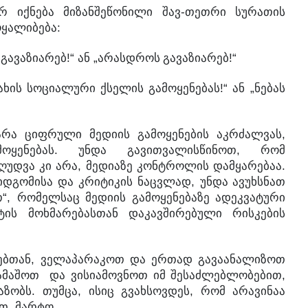
-
რ
იქნება
მიზანშეწონილი
შავ
თეთრი
სურათის
:
ოყალიბება
!“
„
!“
გავაზიარებ
ან
არასდროს
გავაზიარებ
!“
„
ახის
სოციალური
ქსელის
გამოყენებას
ან
ნებას
,
არა
ციფრული
მედიის
გამოყენების
აკრძალვას
.
,
მოყენებას
უნდა
გავითვალისწინოთ
რომ
,
.
ზღუდვა
კი
არა
მედიაზე
კონტროლის
დამყარებაა
,
იდგომისა
და
კრიტიკის
ნაცვლად
უნდა
ავუხსნათ
“,
თ
რომელსაც
მედიის
გამოყენებაზე
ადეკვატური
ტის
მოხმარებასთან
დაკავშირებული
რისკების
,
ებთან
ველაპარაკოთ
და
ერთად
გავაანალიზოთ
,
ამაშოთ
და
ვისიამოვნოთ
იმ
შესაძლებლობებით
.
,
,
აზობს
თუმცა
ისიც
გვახსოვდეს
რომ
არავინაა
,
.
ით
მარტო