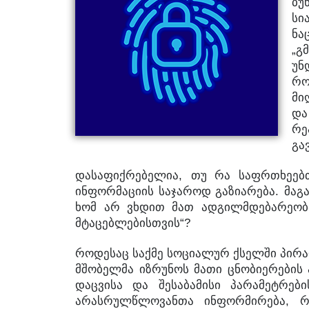
ბუ
სი
ნა
„
გ
უნ
რო
მი
და
რე
გა
,
დასაფიქრებელია
თუ
რა
საფრთხეებ
.
ინფორმაციის
საჯაროდ
გაზიარება
მაგ
ხომ
არ
ვხდით
მათ
ადგილმდებარეობ
“?
მტაცებლებისთვის
როდესაც
საქმე
სოციალურ
ქსელში
პირ
მშობელმა
იზრუნოს
მათი
ცნობიერების
დაცვისა
და
შესაბამისი
პარამეტრები
,
არასრულწლოვანთა
ინფორმირება
რ