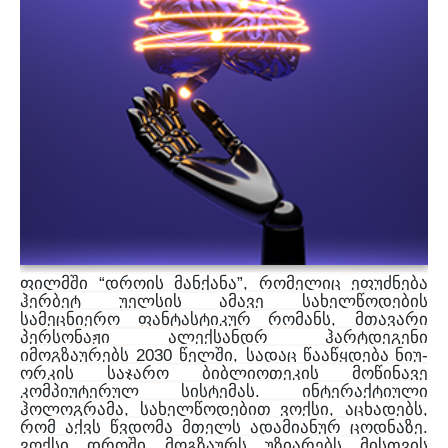
პროექტები
მოზარდები
მასწავლებლები და მშობლები
Geo
Eng
“
”,
ფილმში
დროის
მანქანა
რომელიც
ეფუძნება
ჰერბეტ
უელსის
ამავე
სახელწოდების
,
სამეცნიერო
ფანტასტიკურ
რომანს
მთავარი
პერსონაჟი
ალექსანდრ
ჰარტდეგენი
2030
,
-
იმოგზაურებს
წელში
სადაც
წააწყდება
ნიუ
ორკის
საჯარო
ბიბლიოთეკის
მოწინავე
.
კომპიუტერულ
სისტემას
ინტერაქტიული
,
,
,
ჰოლოგრამა
სახელწოდებით
ვოქსი
აცხადებს
.
რომ
აქვს
წვდომა
მთელს
ადამიანურ
ცოდნაზე
ვოქსი
დროში
მოგზაურს
უზიარებს
მისთვის