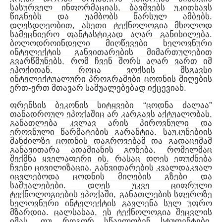
,
სასურველ
ინფორმაციას
ბავშვებს
უკითხავს
.
წიგნებს
და
უამბობს
წარსულ
ამბებს
,
დღესდღეობით
ასეთი
ტექნოლოგია
მხოლოდ
.
სამეცნიერო
ფანტასტიკად
აღარ
განიხილება
ბოლოდროინდელი
მიღწევები
ხელოვნური
ინტელექტის
განვითარების
მიმართულებით
,
გვარწმუნებს
რომ
ჩვენ
შორს
აღარ
ვართ
იმ
,
ეპოქიდან
როცა
ვოქსის
მსგავსი
ინტელექტუალური
პროგრამები
ცოდნის
მიღების
-
.
ერთ
ერთ
მთავარ
საშუალებებად
იქცევიან
“
”
ფრენსის
ბეკონის
სიტყვები
ცოდნა
ძალაა
,
თანადროულ
ეპოქაშიც
არ
კარგავს
აქტუალობას
განათლება
კვლავ
არის
პიროვნული
და
.
ეროვნული
წარმატების
გარანტია
საუკუნებიის
მანძილზე
ცოდნის
დაგროვებამ
და
გადაცემამ
,
განავითარა
ადამიანის
გონება
რომელმაც
,
შექმნა
ყველაფერი
ის
რასაც
დღეს
ეფუძნება
.
ჩვენი
ცივილიზაცია
განვითარების
კვალდაკვალ
იცვლებოდა
ცოდნის
მიღების
გზები
და
.
საშუალებები
დღეს
უკვე
ციფრული
,
ტექნოლოგიების
ეპოქაში
განათლების
სფეროზე
ხელოვნური
ინტელექტის
გავლენა
სულ
უფრო
.
,
მზარდია
ცალსახაა
ეს
ტექნოლოგია
შეცვლის
,
,
იმას
თუ
როგორ
სწავლობენ
სტუდენტები