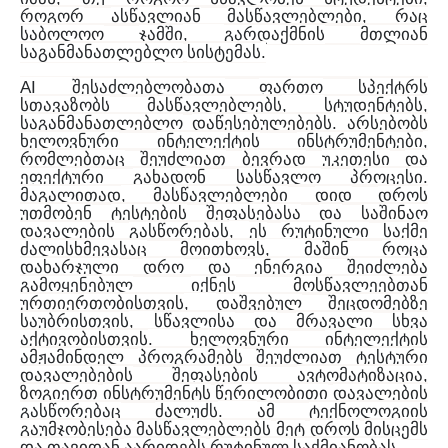
,
როგორ
ასწავლიან
მასწავლებლები
რაც
,
საბოლოო
ჯამში
გარდაქმნის
მთლიან
.
საგანმანათლებლო
სისტემას
AI
შესაძლებლობათა
ფართო
სპექტრს
,
,
სთავაზობს
მასწავლებლებს
სტუდენტებს
.
საგანმანათლებლო
დაწესებულებებს
არსებობს
,
ხელოვნური
ინტელექტის
ინსტრუმენტები
რომლებთაც
შეუძლიათ
ბევრად
უკეთესი
და
.
ეფექტური
გახადონ
სასწავლო
პროცესი
,
მაგალითად
მასწავლებლები
დიდ
დროს
უთმობენ
ტესტების
შეფასებასა
და
საშინაო
,
დავალების
გასწორებას
ეს
რუტინული
საქმე
,
ძალისხმევასაც
მოითხოვს
მაშინ
როცა
დახარჯული
დრო
და
ენერგია
შეიძლება
გამოყენებულ
იქნეს
მოსწავლეებთან
,
ურთიერთობისთვის
დაშვებულ
შეცდომებზე
,
საუბრისთვის
სწავლისა
და
მრავალი
სხვა
.
აქტივობისთვის
ხელოვნური
ინტელექტის
ამჟამინდელ
პროგრამებს
შეუძლიათ
ტესტური
,
დავალებების
შეფასების
ავტომატიზაცია
ზოგიერთ
ინსტრუმენტს
წერილობითი
დავალების
.
გასწორებაც
ძალუძს
ამ
ტექნოლოგიის
გაუმჯობესება
მასწავლებლებს
მეტ
დროს
მისცემს
.
და
თავიდან
აარიდებს
რუტინულ
საქმიანობას