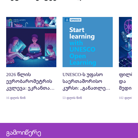
2026 წლის
UNESCO-ს უფასო
ფილმი
ევრობარომეტრის
საერთაშორისო
და
კვლევა: ეკრანთან
კურსი: „განათლება
მედიაწ
გატარებული
ხელოვნური
16 დღის წინ
53 დღის წინ
102 დღის წ
დროის გავლენა
ინტელექტის
ახალგაზრდებზე
ეპოქაში: ციფრული
მოქალაქეობა
საკლასო
ოთახიდან“
გამოიწერე