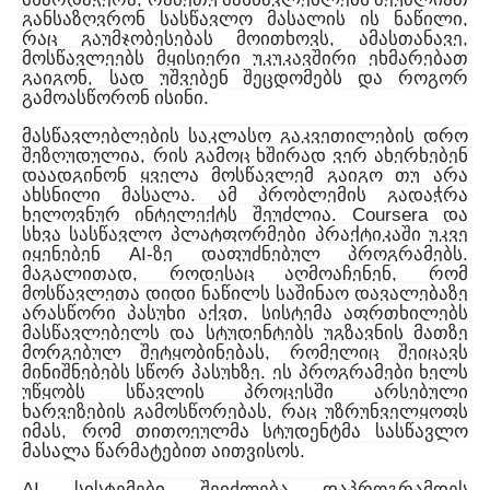
,
განსაზღვრონ
სასწავლო
მასალის
ის
ნაწილი
,
,
რაც
გაუმჯობესებას
მოითხოვს
ამასთანავე
მოსწავლეებს
მყისიერი
უკუკავშირი
ეხმარებათ
,
გაიგონ
სად
უშვებენ
შეცდომებს
და
როგორ
.
გამოასწორონ
ისინი
მასწავლებლების
საკლასო
გაკვეთილების
დრო
,
შეზღუდულია
რის
გამოც
ხშირად
ვერ
ახერხებენ
დაადგინონ
ყველა
მოსწავლემ
გაიგო
თუ
არა
.
ახსნილი
მასალა
ამ
პრობლემის
გადაჭრა
. Coursera
ხელოვნურ
ინტელექტს
შეუძლია
და
სხვა
სასწავლო
პლატფორმები
პრაქტიკაში
უკვე
AI-
.
იყენებენ
ზე
დაფუძნებულ
პროგრამებს
,
,
მაგალითად
როდესაც
აღმოაჩენენ
რომ
მოსწავლეთა
დიდი
ნაწილს
საშინაო
დავალებაზე
,
არასწორი
პასუხი
აქვთ
სისტემა
აფრთხილებს
მასწავლებელს
და
სტუდენტებს
უგზავნის
მათზე
,
მორგებულ
შეტყობინებას
რომელიც
შეიცავს
.
მინიშნებებს
სწორ
პასუხზე
ეს
პროგრამები
ხელს
უწყობს
სწავლის
პროცესში
არსებული
,
ხარვეზების
გამოსწორებას
რაც
უზრუნველყოფს
,
იმას
რომ
თითოეულმა
სტუდენტმა
სასწავლო
.
მასალა
წარმატებით
აითვისოს
AI
სისტემები
შეიძლება
დაპროგრამდეს