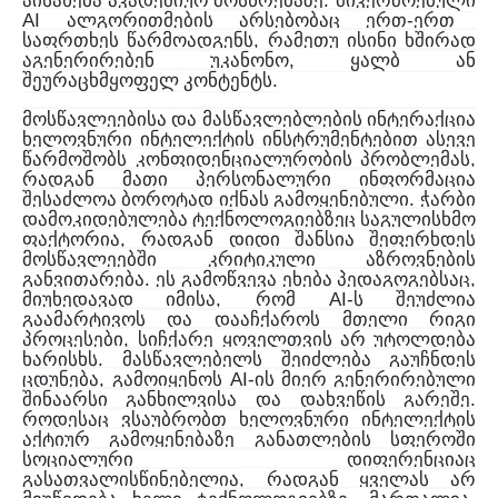
.
აისახება
აკადემიურ
მოსწრებაზე
მიკერძოებული
AI
-
ალგორითმების
არსებობაც
ერთ
ერთ
,
საფრთხეს
წარმოადგენს
რამეთუ
ისინი
ხშირად
,
აგენერირებენ
უკანონო
ყალბ
ან
.
შეურაცხმყოფელ
კონტენტს
მოსწავლეებისა
და
მასწავლებლების
ინტერაქცია
ხელოვნური
ინტელექტის
ინსტრუმენტებით
ასევე
,
წარმოშობს
კონფიდენციალურობის
პრობლემას
რადგან
მათი
პერსონალური
ინფორმაცია
.
შესაძლოა
ბოროტად
იქნას
გამოყენებული
ჭარბი
დამოკიდებულება
ტექნოლოგიებზეც
საგულისხმო
,
ფაქტორია
რადგან
დიდი
შანსია
შეფერხდეს
მოსწავლეებში
კრიტიკული
აზროვნების
.
,
განვითარება
ეს
გამოწვევა
ეხება
პედაგოგებსაც
,
AI-
მიუხედავად
იმისა
რომ
ს
შეუძლია
გაამარტივოს
და
დააჩქაროს
მთელი
რიგი
,
პროცესები
სიჩქარე
ყოველთვის
არ
უტოლდება
.
ხარისხს
მასწავლებელს
შეიძლება
გაუჩნდეს
,
AI-
ცდუნება
გამოიყენოს
ის
მიერ
გენერირებული
.
შინაარსი
განხილვისა
და
დახვეწის
გარეშე
როდესაც
ვსაუბრობთ
ხელოვნური
ინტელექტის
აქტიურ
გამოყენებაზე
განათლების
სფეროში
სოციალური
დიფერენციაც
,
გასათვალისწინებელია
რადგან
ყველას
არ