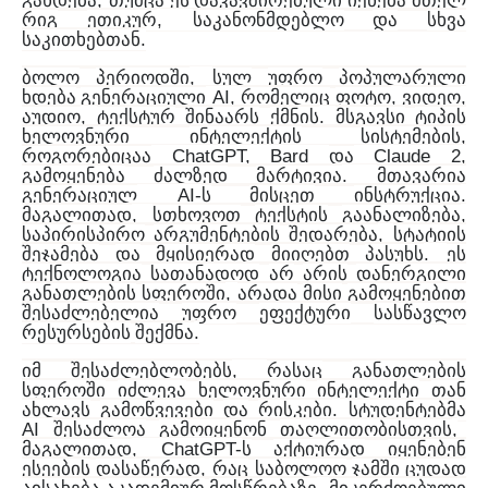
,
გახდება
თუმცა
ეს
დაკავშირებული
იქნება
მთელ
,
რიგ
ეთიკურ
საკანონმდებლო
და
სხვა
.
საკითხებთან
,
ბოლო
პერიოდში
სულ
უფრო
პოპულარული
AI,
,
,
ხდება
გენერაციული
რომელიც
ფოტო
ვიდეო
,
.
აუდიო
ტექსტურ
შინაარს
ქმნის
მსგავსი
ტიპის
,
ხელოვნური
ინტელექტის
სისტემების
ChatGPT, Bard
Claude 2,
როგორებიცაა
და
.
გამოყენება
ძალზედ
მარტივია
მთავარია
AI-
.
გენერაციულ
ს
მისცეთ
ინსტრუქცია
,
,
მაგალითად
სთხოვოთ
ტექსტის
გაანალიზება
,
საპირისპირო
არგუმენტების
შედარება
სტატიის
.
შეჯამება
და
მყისიერად
მიიღებთ
პასუხს
ეს
ტექნოლოგია
სათანადოდ
არ
არის
დანერგილი
,
განათლების
სფეროში
არადა
მისი
გამოყენებით
შესაძლებელია
უფრო
ეფექტური
სასწავლო
.
რესურსების
შექმნა
,
იმ
შესაძლებლობებს
რასაც
განათლების
სფეროში
იძლევა
ხელოვნური
ინტელექტი
თან
.
ახლავს
გამოწვევები
და
რისკები
სტუდენტებმა
AI
,
შესაძლოა
გამოიყენონ
თაღლითობისთვის
, ChatGPT-
მაგალითად
ს
აქტიურად
იყენებენ
,
ესეების
დასაწერად
რაც
საბოლოო
ჯამში
ცუდად