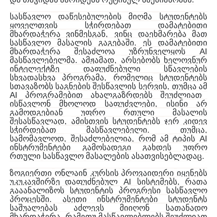
სასწავლო
დაწესებულების
მიღმა
სტუდენტებს
ყოველთვის
სჭირდებათ
დამატებითი
,
მხარდაჭერა
ვინმესგან
ვინც
დაეხმარება
მათ
.
სასწავლო
მასალის
გაგებაში
ეს
დამატებითი
AI
მხარდაჭერა
შესაძლოა
უზრუნველყოს
.
,
მასწავლებელმა
ამჟამად
არსებობს
ხელოვნურ
ინტელექტზე
დაფუძნებული
სწავლების
,
სხვადასხვა
პროგრამა
რომელიც
სტუდენტებს
,
სთავაზობს
საგნების
შესწავლის
სერვის
თუმცა
ამ
AI
პროგრამებით
ახალგაზრდებს
შეუძლიათ
,
ისწავლონ
მხოლოდ
საფუძვლები
ისინი
არ
გამოდგებიან
უფრო
რთული
მასალის
,
შესასწავლად
ამისთვის
სტუდენტებს
ჯერ
კიდევ
.
,
სჭირდებათ
მასწავლებელი
თუმცა
,
,
AI
სამომავლოდ
შესაძლებელია
რომ
ამ
ტიპის
ინსტრუმენტები
გამოსადეგი
გახდეს
უფრო
.
რთული
სასწავლო
მასალების
ასათვისებლადაც
ზოგიერთი
ონლაინ
კურსის
პროვაიდერი
იყენებს
AI
,
უკუკავშირზე
დაფუძნებულ
სისტემებს
რათა
გააანალიზოს
სტუდენტის
პროგრესი
სასწავლო
.
პროცესში
ასეთი
ინსტრუმენტები
სტუდენტს
საშუალებას
აძლევს
მიიღონ
სათანადო
,
მხარდაჭერა
რამეთუ
მასწავლებლებს
შეუძლიათ