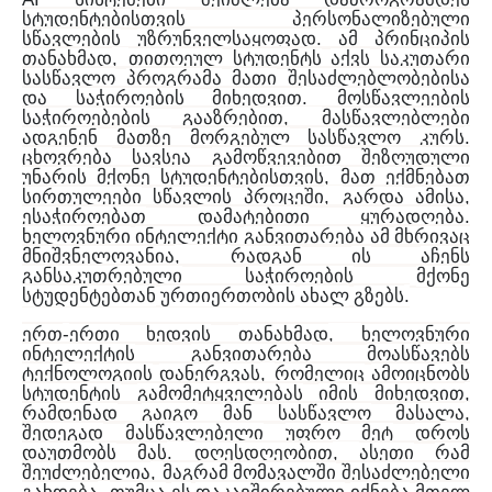
სტუდენტებისთვის
პერსონალიზებული
.
სწავლების
უზრუნველსაყოფად
ამ
პრინციპის
,
თანახმად
თითოეულ
სტუდენტს
აქვს
საკუთარი
სასწავლო
პროგრამა
მათი
შესაძლებლობებისა
.
და
საჭიროების
მიხედვით
მოსწავლეების
,
საჭიროებების
გააზრებით
მასწავლებლები
.
ადგენენ
მათზე
მორგებულ
სასწავლო
კურს
ცხოვრება
სავსეა
გამოწვევებით
შეზღუდული
,
უნარის
მქონე
სტუდენტებისთვის
მათ
ექმნებათ
,
,
სირთულეები
სწავლის
პროცეში
გარდა
ამისა
.
ესაჭიროებათ
დამატებითი
ყურადღება
ხელოვნური
ინტელექტი
განვითარება
ამ
მხრივაც
,
მნიშვნელოვანია
რადგან
ის
აჩენს
განსაკუთრებული
საჭიროების
მქონე
.
სტუდენტებთან
ურთიერთობის
ახალ
გზებს
-
,
ერთ
ერთი
ხედვის
თანახმად
ხელოვნური
ინტელექტის
განვითარება
მოასწავებს
,
ტექნოლოგიის
დანერგვას
რომელიც
ამოიცნობს
,
სტუდენტის
გამომეტყველებას
იმის
მიხედვით
,
რამდენად
გაიგო
მან
სასწავლო
მასალა
შედეგად
მასწავლებელი
უფრო
მეტ
დროს
.
,
დაუთმობს
მას
დღესდღეობით
ასეთი
რამ
,
შეუძლებელია
მაგრამ
მომავალში
შესაძლებელი